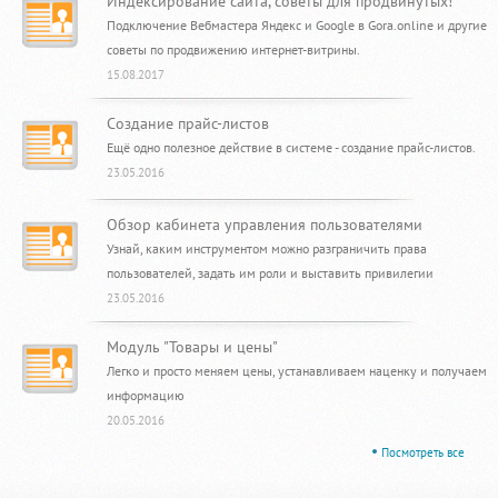
Индексирование сайта, советы для продвинутых!
Подключение Вебмастера Яндекс и Google в Gora.online и другие
советы по продвижению интернет-витрины.
15.08.2017
Создание прайс-листов
Ещё одно полезное действие в системе - создание прайс-листов.
23.05.2016
Обзор кабинета управления пользователями
Узнай, каким инструментом можно разграничить права
пользователей, задать им роли и выставить привилегии
23.05.2016
Модуль "Товары и цены"
Легко и просто меняем цены, устанавливаем наценку и получаем
информацию
20.05.2016
Посмотреть все