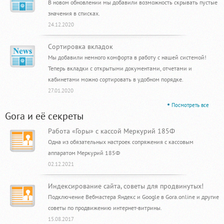
В новом обновлении мы добавили возможность скрывать пустые
значения в списках.
24.12.2020
Сортировка вкладок
Мы добавили немного комфорта в работу с нашей системой!
Теперь вкладки с открытыми документами, отчетами и
кабинетами можно сортировать в удобном порядке.
27.01.2020
Посмотреть все
Gora и её секреты
Работа «Горы» с кассой Меркурий 185Ф
Одна из обязательных настроек сопряжения с кассовым
аппаратом Меркурий 185Ф
02.12.2021
Индексирование сайта, советы для продвинутых!
Подключение Вебмастера Яндекс и Google в Gora.online и другие
советы по продвижению интернет-витрины.
15.08.2017