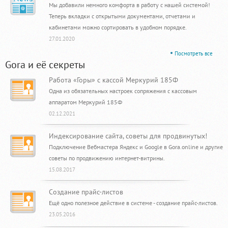
Мы добавили немного комфорта в работу с нашей системой!
Теперь вкладки с открытыми документами, отчетами и
кабинетами можно сортировать в удобном порядке.
27.01.2020
Посмотреть все
Gora и её секреты
Работа «Горы» с кассой Меркурий 185Ф
Одна из обязательных настроек сопряжения с кассовым
аппаратом Меркурий 185Ф
02.12.2021
Индексирование сайта, советы для продвинутых!
Подключение Вебмастера Яндекс и Google в Gora.online и другие
советы по продвижению интернет-витрины.
15.08.2017
Создание прайс-листов
Ещё одно полезное действие в системе - создание прайс-листов.
23.05.2016